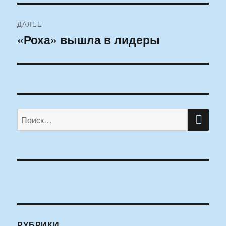
ДАЛЕЕ
«Роха» вышла в лидеры
Следующая
запись:
ПО
Искать:
РУБРИКИ