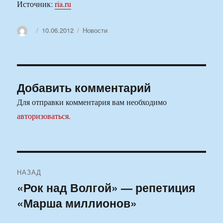
Источник:
ria.ru
Автор
Опубликовано
Рубрики
10.06.2012
Новости
Добавить комментарий
Для отправки комментария вам необходимо
авторизоваться
.
Навигация
НАЗАД
по
«Рок над Волгой» — репетиция
Предыдущая
«Марша миллионов»
запись:
записям