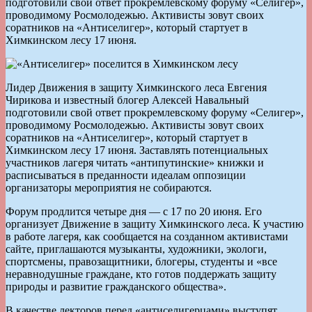
подготовили свой ответ прокремлевскому форуму «Селигер»,
проводимому Росмолодежью. Активисты зовут своих
соратников на «Антиселигер», который стартует в
Химкинском лесу 17 июня.
Лидер Движения в защиту Химкинского леса Евгения
Чирикова и известный блогер Алексей Навальный
подготовили свой ответ прокремлевскому форуму «Селигер»,
проводимому Росмолодежью. Активисты зовут своих
соратников на «Антиселигер», который стартует в
Химкинском лесу 17 июня. Заставлять потенциальных
участников лагеря читать «антипутинские» книжки и
расписываться в преданности идеалам оппозиции
организаторы мероприятия не собираются.
Форум продлится четыре дня — с 17 по 20 июня. Его
организует Движение в защиту Химкинского леса. К участию
в работе лагеря, как сообщается на созданном активистами
сайте, приглашаются музыканты, художники, экологи,
спортсмены, правозащитники, блогеры, студенты и «все
неравнодушные граждане, кто готов поддержать защиту
природы и развитие гражданского общества».
В качестве лекторов перед «антиселигерцами» выступят