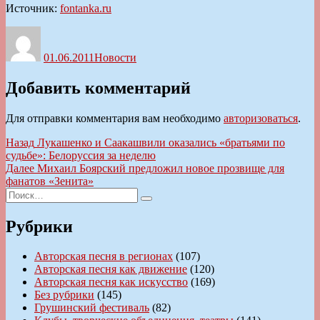
Источник:
fontanka.ru
Автор
Опубликовано
Рубрики
01.06.2011
Новости
Добавить комментарий
Для отправки комментария вам необходимо
авторизоваться
.
Навигация
Предыдущая
Назад
Лукашенко и Саакашвили оказались «братьями по
запись:
судьбе»: Белоруссия за неделю
по
Следующая
Далее
Михаил Боярский предложил новое прозвище для
записям
запись:
фанатов «Зенита»
Искать:
Поиск
Рубрики
Авторская песня в регионах
(107)
Авторская песня как движение
(120)
Авторская песня как искусство
(169)
Без рубрики
(145)
Грушинский фестиваль
(82)