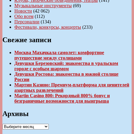
Клубы, творческие объединения, театры
(141)
Музыкальные инструменты
(69)
Новости
(42 062)
Обо всем
(112)
Персоналии
(134)
Фестивали, конкурсы, концерты
(233)
Свежие записи
Москва Махачкала самолет: комфортное
путешествие между столицами
Девушки Березовский: знакомства в уральском
городе с особым шармом
Девушки Ростова: знакомства в южной столице
России
Мартин Казино: Премиум-платформа для ценителей
азартных развлечений
Martin Casino 800: Рекордный 800% бонус и
безграничные возможности для выигрыша
Архивы
Архивы