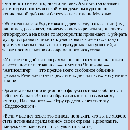
смотреть-то не на что, но это не так». Активистка обещает
антиподам прокремлевской молодежи экскурсию по
«уникальной дубраве и берегу канала имени Москвы».
Обитатели лагеря будут сажать деревья, слушать лекции (им,
например, расскажут, «почему какие-то релизы журналисты
игнорируют, а на какие-то мероприятия приезжают»), убирать
мусор, устраивать пикники, участвовать в дебатах, станут
зрителями музыкальных и литературных выступлений, а
также посетят выставки современного искусства.
«У нас очень добрая программа, она не рассчитана на что-то
агрессивное или страшное, — отметила Чирикова. —
“Антиселигер” — это прежде всего свободное общение
граждан. Речь идет о четырех летних дня для всех, кому не все
равно».
Организаторы оппозиционного форума готовы сообщить, за
чей счет банкет. Экологи обратились к так называемому
«методу Навального» — сбору средств через систему
«Яндекс-деньги».
«Если у вас нет денег, это отнюдь не значит, что вы не можете
стать истинным гражданином своей страны. Приезжайте,
найдем, чем накормить и где уложить спать», —