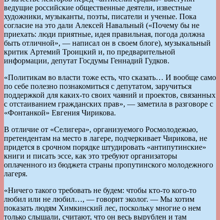
ведущие российские общественные деятели, известные
художники, музыканты, поэты, писатели и ученые. Пока
согласие на это дали Алексей Навальный («Почему бы не
приехать: люди приятные, идея правильная, погода должна
быть отличной», — написал он в своем блоге), музыкальный
критик Артемий Троицкий и, по предварительной
информации, депутат Госдумы Геннадий Гудков.
«Политикам во власти тоже есть, что сказать… И вообще само
по себе полезно познакомиться с депутатом, заручиться
поддержкой для каких-то своих чаяний и проектов, связанных
с отстаиванием гражданских прав», — заметила в разговоре с
«Фонтанкой» Евгения Чирикова.
В отличие от «Селигера», организуемого Росмолодежью,
претендентам на место в лагере, подчеркивает Чирикова, не
придется в срочном порядке штудировать «антипутинские»
книги и писать эссе, как это требуют организаторы
оплаченного из бюджета страны пропутинского молодежного
лагеря.
«Ничего такого требовать не будем: чтобы кто-то кого-то
любил или не любил…, — говорит эколог. — Мы хотим
показать людям Химкинский лес, поскольку многие о нем
только слышали, считают, что он весь вырублен и там