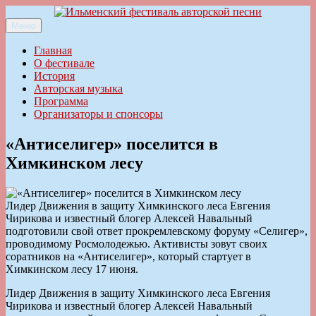
Перейти
к
Меню
Ильменский фестиваль авторской песни
содержимому
Главная
О фестивале
История
Авторская музыка
Программа
Организаторы и спонсоры
«Антиселигер» поселится в
Химкинском лесу
Лидер Движения в защиту Химкинского леса Евгения
Чирикова и известный блогер Алексей Навальный
подготовили свой ответ прокремлевскому форуму «Селигер»,
проводимому Росмолодежью. Активисты зовут своих
соратников на «Антиселигер», который стартует в
Химкинском лесу 17 июня.
Лидер Движения в защиту Химкинского леса Евгения
Чирикова и известный блогер Алексей Навальный