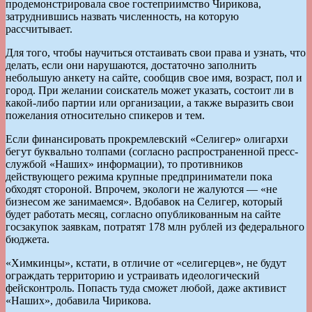
продемонстрировала свое гостеприимство Чирикова,
затруднившись назвать численность, на которую
рассчитывает.
Для того, чтобы научиться отстаивать свои права и узнать, что
делать, если они нарушаются, достаточно заполнить
небольшую анкету на сайте, сообщив свое имя, возраст, пол и
город. При желании соискатель может указать, состоит ли в
какой-либо партии или организации, а также выразить свои
пожелания относительно спикеров и тем.
Если финансировать прокремлевский «Селигер» олигархи
бегут буквально толпами (согласно распространенной пресс-
службой «Наших» информации), то противников
действующего режима крупные предприниматели пока
обходят стороной. Впрочем, экологи не жалуются — «не
бизнесом же занимаемся». Вдобавок на Селигер, который
будет работать месяц, согласно опубликованным на сайте
госзакупок заявкам, потратят 178 млн рублей из федерального
бюджета.
«Химкинцы», кстати, в отличие от «селигерцев», не будут
ограждать территорию и устраивать идеологический
фейсконтроль. Попасть туда сможет любой, даже активист
«Наших», добавила Чирикова.