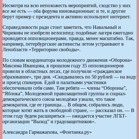
Несмотря на всю непохожесть мероприятий, сходство у них
все же есть — оба форума инновационные: и те, и другие
берут пример с президента и активно используют интернет.
Справедливости ради стоит заметить, что Навальный и
Чирикова не изобрели велосипед: подобные лагеря ежегодно
проводятся оппозиционерами, правда, менее масштабно. Так,
например, петербургские активисты летом устраивают в
Ленобласти «Территорию свободы».
По словам координатора молодежного движения «Оборона»
Максима Иванцова, в прошлом году 35 оппозиционеров
провели в областных лесах, где получили «гражданское
образование», три дня. «Скидывались по 50 рублей — на воду
и проезд спикеров. Едой и палатками участники
обеспечивали себя сами. Там ребята — члены “Обороны”,
“Яблока”, Молодежной правозащитной группы и социал-
демократического союза молодёжи узнали, что такое
демократия, где ее границы… В общем, собрались люди,
которые хотят жить в свободной стране, — рассказал он. — В
этом году будем расширяться — ожидается участие ЛГБТ-
организации “Выход” и градозащитников».
Александра Гармажапова, «Фонтанка.ру»