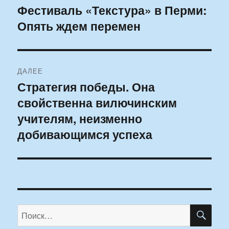
по
Фестиваль «Текстура» в Перми:
Предыдущая
Опять ждем перемен
запись:
записям
ДАЛЕЕ
Стратегия победы. Она
Следующая
свойственна вилючинским
запись:
учителям, неизменно
добивающимся успеха
ПО
Искать: