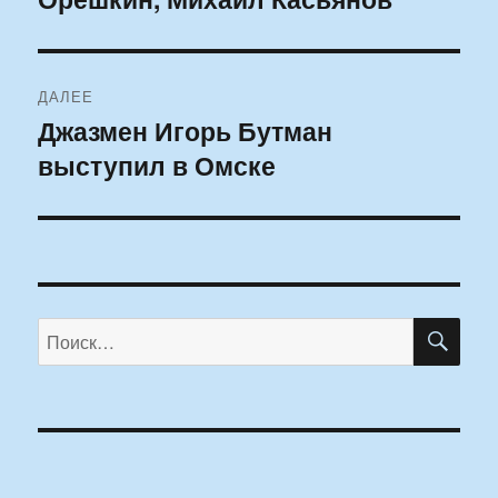
ДАЛЕЕ
Джазмен Игорь Бутман
Следующая
выступил в Омске
запись:
ПО
Искать: