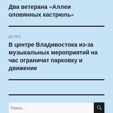
по
Два ветерана «Аллеи
Предыдущая
оловянных кастрюль»
запись:
записям
ДАЛЕЕ
В центре Владивостока из-за
Следующая
музыкальных мероприятий на
запись:
час ограничат парковку и
движение
ПО
Искать: