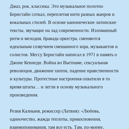
Джаз, рок, классика. Это музыкальное полотно
Бернстайн соткал, переплетая нити разных жанров и
вокальных стилей. В основе канонические латинские
тексты, звучащие на лад современности. Изломанный
ритм и мелодия, бравада оркестра, сменяются
идеальным созвучием смешанного хора, музыкантов и
солистов. Мессу Бернстайн написал в 1971 в память о
Джоне Кеннеди. Война во Вьетнаме, сексуальная
революция, движение хиппи, падение нравственности
и культуры. Протестные настроения охватили в то
время штаты… и легли в основу музыкального
произведения.
Резия Калныня, режиссер (Латвия): «Любовь,
одиночество, жажда теплоты, прикосновения,
взаимопонимания, там все есть. Там, по-моему,