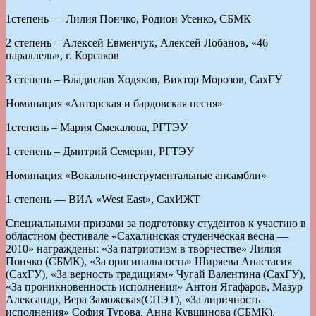
1степень — Лилия Пончко, Родион Усенко, СБМК
2 степень – Алексей Евменчук, Алексей Лобанов, «46
параллель», г. Корсаков
3 степень – Владислав Ходяков, Виктор Морозов, СахГУ
Номинация «Авторская и бардовская песня»
1степень – Мария Смекалова, РГТЭУ
1 степень – Дмитрий Семерин, РГТЭУ
Номинация «Вокально-инструментальные ансамбли»
1 степень — ВИА «West East», СахИЖТ
Специальными призами за подготовку студентов к участию в
областном фестивале «Сахалинская студенческая весна —
2010» награждены: «За патриотизм в творчестве» Лилия
Пончко (СБМК), «За оригинальность» Ширяева Анастасия
(СахГУ), «За верность традициям» Чугай Валентина (СахГУ),
«За проникновенность исполнения» Антон Ягафаров, Мазур
Александр, Вера Заможская(СПЭТ), «За лиричность
исполнения» София Турова, Анна Кувшинова (СБМК).