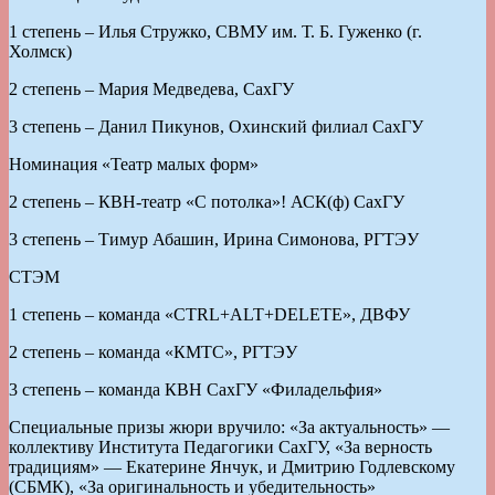
1 степень – Илья Стружко, СВМУ им. Т. Б. Гуженко (г.
Холмск)
2 степень – Мария Медведева, СахГУ
3 степень – Данил Пикунов, Охинский филиал СахГУ
Номинация «Театр малых форм»
2 степень – КВН-театр «С потолка»! АСК(ф) СахГУ
3 степень – Тимур Абашин, Ирина Симонова, РГТЭУ
СТЭМ
1 степень – команда «CTRL+ALT+DELETE», ДВФУ
2 степень – команда «КМТС», РГТЭУ
3 степень – команда КВН СахГУ «Филадельфия»
Специальные призы жюри вручило: «За актуальность» —
коллективу Института Педагогики СахГУ, «За верность
традициям» — Екатерине Янчук, и Дмитрию Годлевскому
(СБМК), «За оригинальность и убедительность»