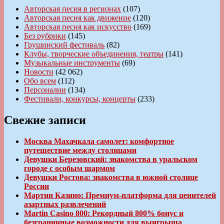
Авторская песня в регионах
(107)
Авторская песня как движение
(120)
Авторская песня как искусство
(169)
Без рубрики
(145)
Грушинский фестиваль
(82)
Клубы, творческие объединения, театры
(141)
Музыкальные инструменты
(69)
Новости
(42 062)
Обо всем
(112)
Персоналии
(134)
Фестивали, конкурсы, концерты
(233)
Свежие записи
Москва Махачкала самолет: комфортное
путешествие между столицами
Девушки Березовский: знакомства в уральском
городе с особым шармом
Девушки Ростова: знакомства в южной столице
России
Мартин Казино: Премиум-платформа для ценителей
азартных развлечений
Martin Casino 800: Рекордный 800% бонус и
безграничные возможности для выигрыша