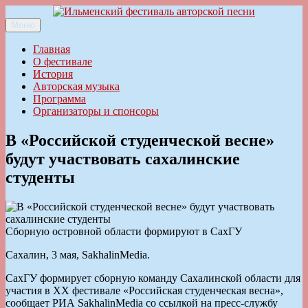
Перейти
к
Меню
Ильменский фестиваль авторской песни
содержимому
Главная
О фестивале
История
Авторская музыка
Программа
Организаторы и спонсоры
В «Российской студенческой весне»
будут участвовать сахалинские
студенты
Сборную островной области формируют в СахГУ
Сахалин, 3 мая, SakhalinMedia.
СахГУ формирует сборную команду Сахалинской области для
участия в XX фестивале «Российская студенческая весна»,
сообщает РИА SakhalinMedia со ссылкой на пресс-службу