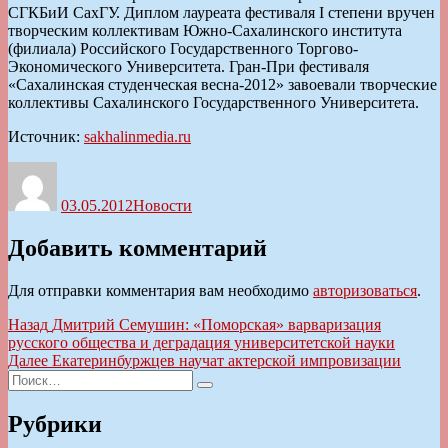
СГКБиИ СахГУ. Диплом лауреата фестиваля I степени вручен
творческим коллективам Южно-Сахалинского института
(филиала) Российского Государственного Торгово-
Экономического Университета. Гран-При фестиваля
«Сахалинская студенческая весна-2012» завоевали творческие
коллективы Сахалинского Государственного Университета.
Источник:
sakhalinmedia.ru
Автор
Опубликовано
Рубрики
03.05.2012
Новости
Добавить комментарий
Для отправки комментария вам необходимо
авторизоваться
.
Навигация
Предыдущая
Назад
Дмитрий Семушин: «Поморская» варваризация
запись:
русского общества и деградация университетской науки
по
Следующая
Далее
Екатеринбуржцев научат актерской импровизации
записям
Искать:
запись:
Поиск
Рубрики