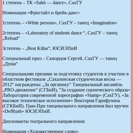
1 степень – ТК «Sakh — dance», СахГУ
Номинация «Фристайл и брейк-данс»
1степень – «White persons», СахГУ – танец «Imagination»
2степень – «Laboratory of students dance “, СахГУ – танец
„Reload“
3степень – „Beat Killas“, ЮСИЭПиИ
Специальный приз – Скворцов Сергей, СахГУ — танец
„Душа“
Специальными призами за подготовку студентов к участию в
областном фестивале „Сахалинская студенческая весна —
2012“ награждены: „За органику“ Танцевальный ансамбль
„PRO-движение“ (СГБиИ), ”За создание сценического образа»
Лаборатория современной хореографии «Stamp» (СахГУ), «За
высокое техническое исполнение» Виктория Гарифулина
(СГКБиИ). Гран-При танцевального направления был вручен
«DefRush» ЮСИЭПиИ.
Дипломанты театрального направления:
Номинация «Художественное слово»