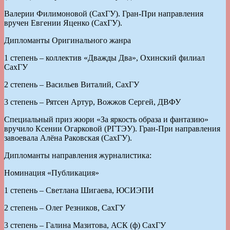
Валерии Филимоновой (СахГУ). Гран-При направления
вручен Евгении Яценко (СахГУ).
Дипломанты Оригинального жанра
1 степень – коллектив «Дважды Два», Охинский филиал
СахГУ
2 степень – Васильев Виталий, СахГУ
3 степень – Рятсен Артур, Вожжов Сергей, ДВФУ
Специальный приз жюри «За яркость образа и фантазию»
вручило Ксении Огарковой (РГТЭУ). Гран-При направления
завоевала Алёна Раковская (СахГУ).
Дипломанты направления журналистика:
Номинация «Публикация»
1 степень – Светлана Шигаева, ЮСИЭПИ
2 степень – Олег Резников, СахГУ
3 степень – Галина Мазитова, АСК (ф) СахГУ