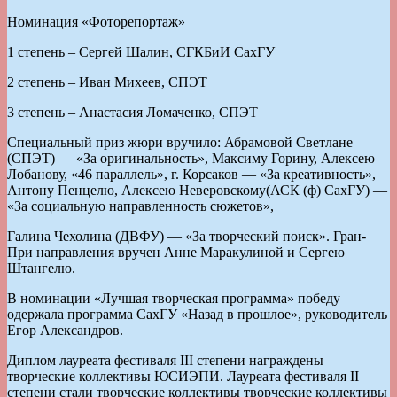
Номинация «Фоторепортаж»
1 степень – Сергей Шалин, СГКБиИ СахГУ
2 степень – Иван Михеев, СПЭТ
3 степень – Анастасия Ломаченко, СПЭТ
Специальный приз жюри вручило: Абрамовой Светлане
(СПЭТ) — «За оригинальность», Максиму Горину, Алексею
Лобанову, «46 параллель», г. Корсаков — «За креативность»,
Антону Пенцелю, Алексею Неверовскому(АСК (ф) СахГУ) —
«За социальную направленность сюжетов»,
Галина Чехолина (ДВФУ) — «За творческий поиск». Гран-
При направления вручен Анне Маракулиной и Сергею
Штангелю.
В номинации «Лучшая творческая программа» победу
одержала программа СахГУ «Назад в прошлое», руководитель
Егор Александров.
Диплом лауреата фестиваля III степени награждены
творческие коллективы ЮСИЭПИ. Лауреата фестиваля II
степени стали творческие коллективы творческие коллективы