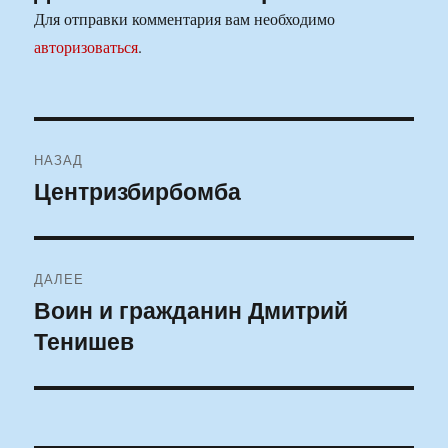
Для отправки комментария вам необходимо
авторизоваться
.
Навигация
НАЗАД
по
Центризбирбомба
Предыдущая
запись:
записям
ДАЛЕЕ
Воин и гражданин Дмитрий
Следующая
Тенишев
запись: