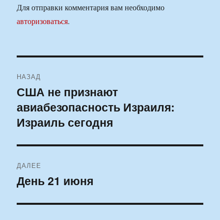
Для отправки комментария вам необходимо
авторизоваться
.
Навигация
НАЗАД
по
США не признают
Предыдущая
авиабезопасность Израиля:
запись:
записям
Израиль сегодня
ДАЛЕЕ
День 21 июня
Следующая
запись: