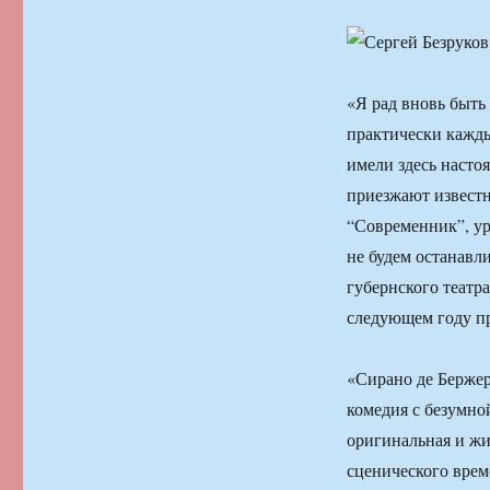
«Я рад вновь быть
практически кажды
имели здесь насто
приезжают известн
“Современник”, ур
не будем останавл
губернского театр
следующем году пр
«Сирано де Бержер
комедия с безумно
оригинальная и жив
сценического врем