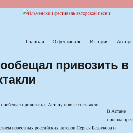
ской песни
Главная
О фестивале
История
Авторс
пообещал привозить в
ктакли
В Астане
прошла прес
стием известных российских актеров Сергея Безрукова и