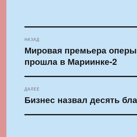
Навигация
НАЗАД
по
Мировая премьера оперы
Предыдущая
запись:
записям
прошла в Мариинке-2
ДАЛЕЕ
Бизнес назвал десять бла
Следующая
запись: