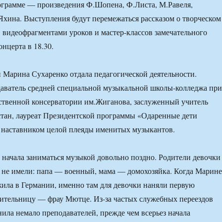
ограмме — произведения Ф.Шопена, Ф.Листа, М.Равеля,
Яхина. Выступления будут перемежаться рассказом о творческом
 видеофрагментами уроков и мастер-классов замечательного
онцерта в 18.30.
и Марина Сухаренко отдала педагогической деятельности.
аватель средней специальной музыкальной школы-колледжа при
ственной консерватории им.Жиганова, заслуженный учитель
тан, лауреат Президентской программы «Одаренные дети
а наставником целой плеяды именитых музыкантов.
начала заниматься музыкой довольно поздно. Родители девочки
 не имели: папа — военный, мама — домохозяйка. Когда Марине
 жила в Германии, именно там для девочки наняли первую
ительницу — фрау Мютце. Из-за частых служебных переездов
ила немало преподавателей, прежде чем всерьез начала