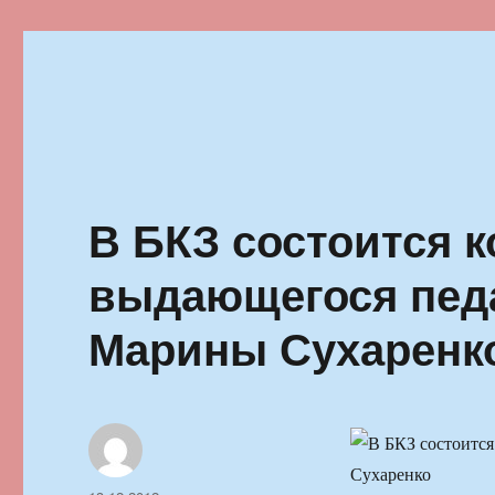
Ильменский фестиваль автор
В БКЗ состоится 
выдающегося педа
Марины Сухаренк