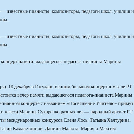
 — известные пианисты, композиторы, педагоги школ, училищ и
аны.
 — известные пианисты, композиторы, педагоги школ, училищ и
аны.
ря). 18 декабря в Государственном большом концертном зале РТ
остоится вечер памяти выдающегося педагога-пианиста Марины
тепианном концерте с названием «Посвящение Учителю» примут
ки класса Марины Сухаренко разных лет — народный артист РТ
аты международных конкурсов Елена Лось, Татьяна Халтурина,
 Тагир Камалетдинов, Даниил Малюта, Мария и Максим