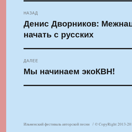
Навигация
НАЗАД
по
Денис Дворников: Межна
Предыдущая
запись:
записям
начать с русских
ДАЛЕЕ
Мы начинаем экоКВН!
Следующая
запись:
Ильменский фестиваль авторской песни
© CopyRight 2013-20