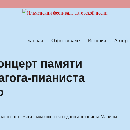
ской песни
Главная
О фестивале
История
Авторс
концерт памяти
гога-пианиста
о