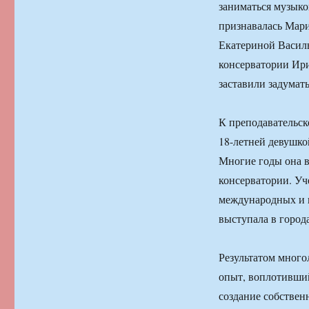
заниматься музыко
признавалась Мар
Екатериной Василь
консерватории Ир
заставили задумать
К преподавательск
18-летней девушко
Многие годы она 
консерватории. У
международных и в
выступала в город
Результатом много
опыт, воплотивший
создание собствен