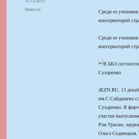
Автор
Опубликовано
13.12.2012
Рубрики
Новости
Среди ее учеников
консерваторий стр
Среди ее учеников
консерваторий стр
(KZN.RU, 13 декаб
им.С.Сайдашева с
Сухаренко. В фор
участие выпускни
Рэм Урасин, лауре
Ольга Седмицкая,