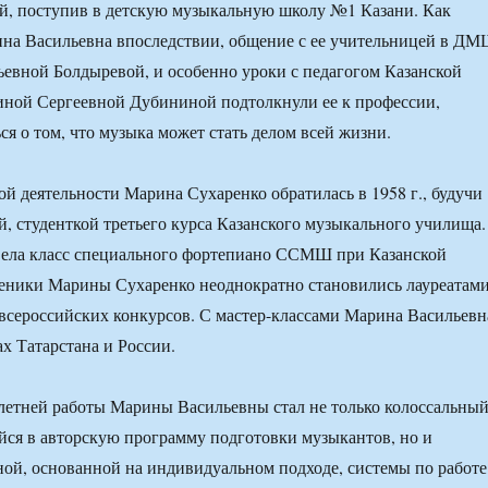
й, поступив в детскую музыкальную школу №1 Казани. Как
ина Васильевна впоследствии, общение с ее учительницей в Д
евной Болдыревой, и особенно уроки с педагогом Казанской
иной Сергеевной Дубининой подтолкнули ее к профессии,
ся о том, что музыка может стать делом всей жизни.
ой деятельности Марина Сухаренко обратилась в 1958 г., будучи
й, студенткой третьего курса Казанского музыкального училища.
вела класс специального фортепиано ССМШ при Казанской
ченики Марины Сухаренко неоднократно становились лауреатам
сероссийских конкурсов. С мастер-классами Марина Васильевн
ах Татарстана и России.
летней работы Марины Васильевны стал не только колоссальны
ся в авторскую программу подготовки музыкантов, но и
ной, основанной на индивидуальном подходе, системы по работе