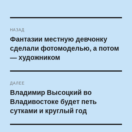
Навигация
НАЗАД
по
Фантазии местную девчонку
Предыдущая
сделали фотомоделью, а потом
запись:
записям
— художником
ДАЛЕЕ
Владимир Высоцкий во
Следующая
Владивостоке будет петь
запись:
сутками и круглый год