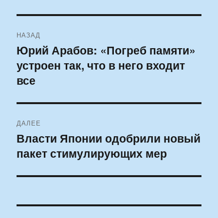
Навигация
НАЗАД
по
Юрий Арабов: «Погреб памяти»
Предыдущая
устроен так, что в него входит
запись:
записям
все
ДАЛЕЕ
Власти Японии одобрили новый
Следующая
пакет стимулирующих мер
запись: