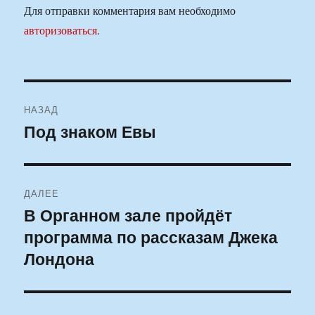
Для отправки комментария вам необходимо
авторизоваться
.
Навигация
НАЗАД
по
Под знаком Евы
Предыдущая
запись:
записям
ДАЛЕЕ
В Органном зале пройдёт
Следующая
программа по рассказам Джека
запись:
Лондона