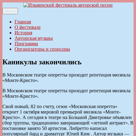
Перейти
к
Меню
Ильменский фестиваль авторской песни
содержимому
Главная
О фестивале
История
Авторская музыка
Программа
Организаторы и спонсоры
Каникулы закончились
В Московском театре оперетты проходит репетиция мюзикла
«Монте-Кристо».
В Московском театре оперетты проходит репетиция мюзикла
«Монте-Кристо».
Свой новый, 82 по счету, сезон «Московская оперетта»
откроет 1 октября мировой премьерой мюзикла «Монте-
Кристо». А сегодня в театре на Большой Дмитровке объявлен
сбор труппы, традиционно завершающий «летний антракт». В
постановке занято 50 артистов. Либретто написал
популярный бард и драматург Юлий Ким . Автор музыки —