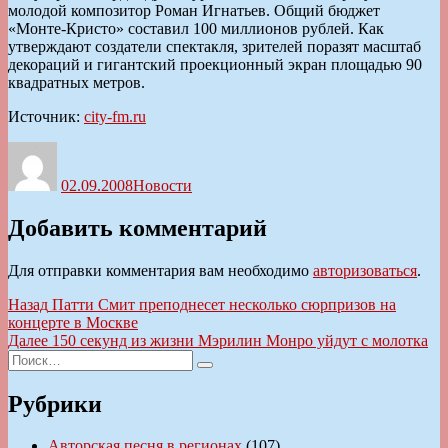
молодой композитор Роман Игнатьев. Общий бюджет
«Монте-Кристо» составил 100 миллионов рублей. Как
утверждают создатели спектакля, зрителей поразят масштаб
декораций и гигантский проекционный экран площадью 90
квадратных метров.
Источник:
city-fm.ru
Автор
Опубликовано
Рубрики
02.09.2008
Новости
Добавить комментарий
Для отправки комментария вам необходимо
авторизоваться
.
Навигация
Предыдущая
Назад
Патти Смит преподнесет несколько сюрпризов на
запись:
концерте в Москве
по
Следующая
Далее
150 секунд из жизни Мэрилин Монро уйдут с молотка
записям
Искать:
запись:
Поиск
Рубрики
Авторская песня в регионах
(107)