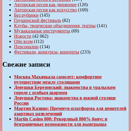
Авторская песня как движение
(120)
Авторская песня как искусство
(169)
Без рубрики
(145)
Грушинский фестиваль
(82)
Клубы, творческие объединения, театры
(141)
Музыкальные инструменты
(69)
Новости
(42 062)
Обо всем
(112)
Персоналии
(134)
Фестивали, конкурсы, концерты
(233)
Свежие записи
Москва Махачкала самолет: комфортное
путешествие между столицами
Девушки Березовский: знакомства в уральском
городе с особым шармом
Девушки Ростова: знакомства в южной столице
России
Мартин Казино: Премиум-платформа для ценителей
азартных развлечений
Martin Casino 800: Рекордный 800% бонус и
безграничные возможности для выигрыша