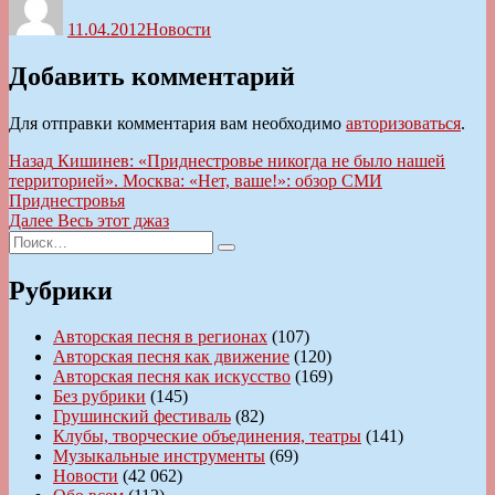
11.04.2012
Новости
Добавить комментарий
Для отправки комментария вам необходимо
авторизоваться
.
Навигация
Предыдущая
Назад
Кишинев: «Приднестровье никогда не было нашей
запись:
территорией». Москва: «Нет, ваше!»: обзор СМИ
по
Приднестровья
записям
Следующая
Далее
Весь этот джаз
Искать:
запись:
Поиск
Рубрики
Авторская песня в регионах
(107)
Авторская песня как движение
(120)
Авторская песня как искусство
(169)
Без рубрики
(145)
Грушинский фестиваль
(82)
Клубы, творческие объединения, театры
(141)
Музыкальные инструменты
(69)
Новости
(42 062)