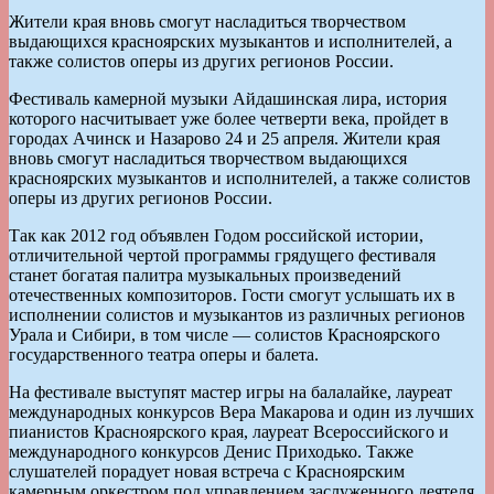
Жители края вновь смогут насладиться творчеством
выдающихся красноярских музыкантов и исполнителей, а
также солистов оперы из других регионов России.
Фестиваль камерной музыки Айдашинская лира, история
которого насчитывает уже более четверти века, пройдет в
городах Ачинск и Назарово 24 и 25 апреля. Жители края
вновь смогут насладиться творчеством выдающихся
красноярских музыкантов и исполнителей, а также солистов
оперы из других регионов России.
Так как 2012 год объявлен Годом российской истории,
отличительной чертой программы грядущего фестиваля
станет богатая палитра музыкальных произведений
отечественных композиторов. Гости смогут услышать их в
исполнении солистов и музыкантов из различных регионов
Урала и Сибири, в том числе — солистов Красноярского
государственного театра оперы и балета.
На фестивале выступят мастер игры на балалайке, лауреат
международных конкурсов Вера Макарова и один из лучших
пианистов Красноярского края, лауреат Всероссийского и
международного конкурсов Денис Приходько. Также
слушателей порадует новая встреча с Красноярским
камерным оркестром под управлением заслуженного деятеля