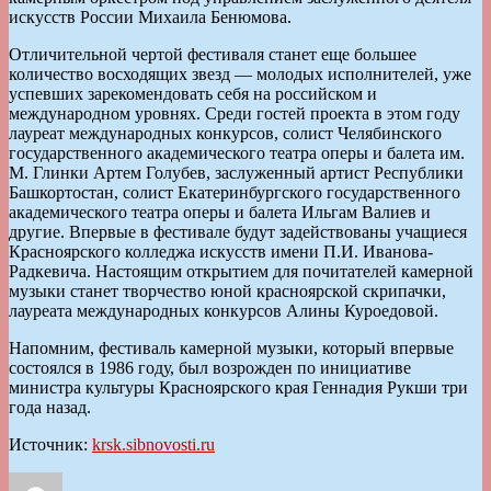
искусств России Михаила Бенюмова.
Отличительной чертой фестиваля станет еще большее
количество восходящих звезд — молодых исполнителей, уже
успевших зарекомендовать себя на российском и
международном уровнях. Среди гостей проекта в этом году
лауреат международных конкурсов, солист Челябинского
государственного академического театра оперы и балета им.
М. Глинки Артем Голубев, заслуженный артист Республики
Башкортостан, солист Екатеринбургского государственного
академического театра оперы и балета Ильгам Валиев и
другие. Впервые в фестивале будут задействованы учащиеся
Красноярского колледжа искусств имени П.И. Иванова-
Радкевича. Настоящим открытием для почитателей камерной
музыки станет творчество юной красноярской скрипачки,
лауреата международных конкурсов Алины Куроедовой.
Напомним, фестиваль камерной музыки, который впервые
состоялся в 1986 году, был возрожден по инициативе
министра культуры Красноярского края Геннадия Рукши три
года назад.
Источник:
krsk.sibnovosti.ru
Автор
Опубликовано
Рубрики