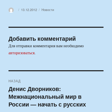
Автор
Опубликовано
Рубрики
13.12.2012
Новости
Добавить комментарий
Для отправки комментария вам необходимо
авторизоваться
.
Навигация
НАЗАД
по
Денис Дворников:
Предыдущая
Межнациональный мир в
запись:
записям
России — начать с русских