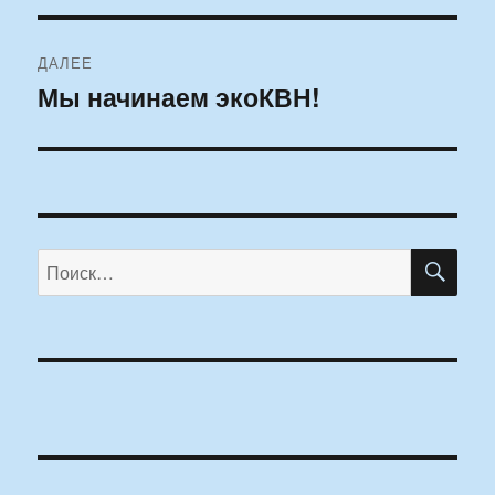
ДАЛЕЕ
Мы начинаем экоКВН!
Следующая
запись:
ПО
Искать: