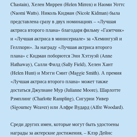
Chastain), Хелен Миррен (Helen Mirren) и Наоми Уоттс
(Naomi Watts). Николь Кидман (Nicole Kidman) была
представлена сразу в двух номинациях – «Лучшая
актриса второго плана» благодаря фильму «Газетчик»
и «Лучшая актриса в минисериале» за «Хемингуэй и
Геллхорн». За награду «Лучшая актриса второго
плана» с Кидман поборются Энн Хэтэуэй (Anne
Hathaway), Салли Филд (Sally Field), Хелен Хант
(Helen Hunt) и Мэгги Смит (Maggie Smith). А премия
«Лучшая актриса второго плана» может также
достаться Джулиане Мур (Julianne Moore), Шарлотте
Рэмплинг (Charlotte Rampling), Сигурни Уивер
(Sigourney Weaver) или Алфре Вудард (Alfre Woodard).
Среди других имен, которые могут быть удостоены
награды за актерские достижения, – Клэр Дейнс