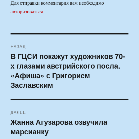
Для отправки комментария вам необходимо
авторизоваться
.
Навигация
НАЗАД
по
В ГЦСИ покажут художников 70-
Предыдущая
х глазами австрийского посла.
запись:
записям
«Афиша» с Григорием
Заславским
ДАЛЕЕ
Жанна Агузарова озвучила
Следующая
марсианку
запись: