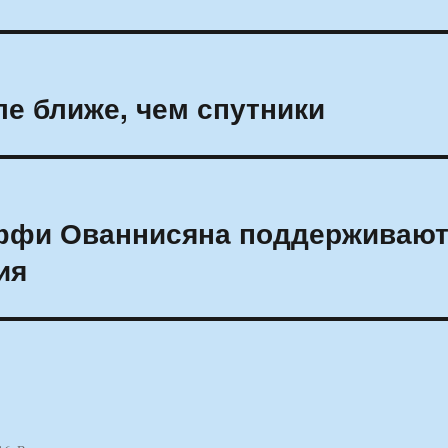
ле ближе, чем спутники
аффи Ованнисяна поддерживаю
ия