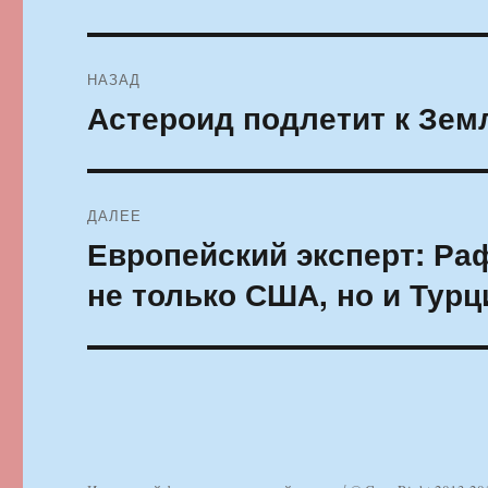
Навигация
НАЗАД
по
Астероид подлетит к Зем
Предыдущая
запись:
записям
ДАЛЕЕ
Европейский эксперт: Р
Следующая
запись:
не только США, но и Турц