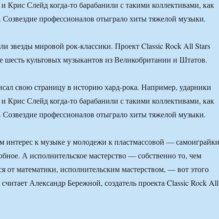
и Крис Слейд когда-то барабанили с такими коллективами, как
. Созвездие профессионалов отыграло хиты тяжелой музыки.
и звезды мировой рок-классики. Проект Classic Rock All Stars
е шесть культовых музыкантов из Великобритании и Штатов.
сал свою страницу в историю хард-рока. Например, ударники
и Крис Слейд когда-то барабанили с такими коллективами, как
. Созвездие профессионалов отыграло хиты тяжелой музыки.
м интерес к музыке у молодежи к пластмассовой — самоиграйк
добное. А исполнительское мастерство — собственно то, чем
ся от математики, исполнительским мастерством, — вот этого
считает Александр Бережной, создатель проекта Classic Rock All