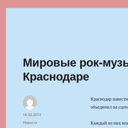
Ильменский фестиваль автор
Мировые рок-муз
Краснодаре
Краснодар навестил
объединил на сцен
Автор
Опубликовано
16.02.2013
Рубрики
Новости
Каждый из них впи