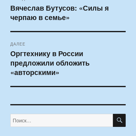
по
Вячеслав Бутусов: «Силы я
Предыдущая
черпаю в семье»
запись:
записям
ДАЛЕЕ
Оргтехнику в России
Следующая
предложили обложить
запись:
«авторскими»
ПО
Искать: