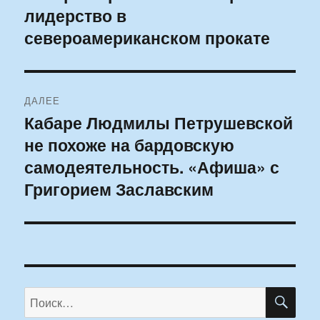
лидерство в
запись:
записям
североамериканском прокате
ДАЛЕЕ
Кабаре Людмилы Петрушевской
Следующая
не похоже на бардовскую
запись:
самодеятельность. «Афиша» с
Григорием Заславским
ПО
Искать: