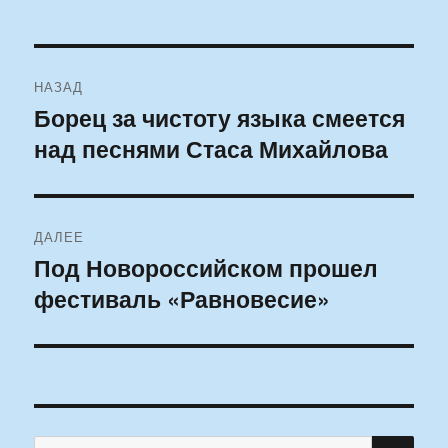
Навигация
НАЗАД
по
Борец за чистоту языка смеется
Предыдущая
над песнями Стаса Михайлова
запись:
записям
ДАЛЕЕ
Под Новороссийском прошел
Следующая
фестиваль «Равновесие»
запись:
ПО