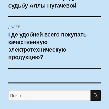
судьбу Аллы Пугачёвой
запись:
записям
ДАЛЕЕ
Где удобней всего покупать
Следующая
качественную
запись:
электротехническую
продукцию?
ПО
Искать: