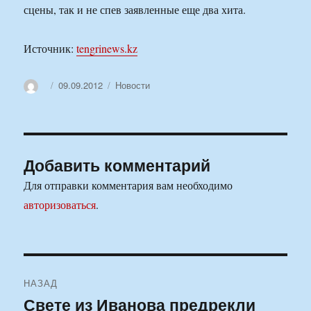
сцены, так и не спев заявленные еще два хита.
Источник:
tengrinews.kz
Автор
Опубликовано
Рубрики
09.09.2012
Новости
Добавить комментарий
Для отправки комментария вам необходимо
авторизоваться
.
Навигация
НАЗАД
по
Свете из Иванова предрекли
Предыдущая