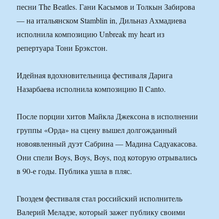
песни The Beatles. Гани Касымов и Толкын Забирова
— на итальянском Stamblin in, Дильназ Ахмадиева
исполнила композицию Unbreak my heart из
репертуара Тони Брэкстон.
Идейная вдохновительница фестиваля Дарига
Назарбаева исполнила композицию Il Canto.
После порции хитов Майкла Джексона в исполнении
группы «Орда» на сцену вышел долгожданный
новоявленный дуэт Сабрина — Мадина Садуакасова.
Они спели Boys, Boys, Boys, под которую отрывались
в 90-е годы. Публика ушла в пляс.
Гвоздем фестиваля стал российский исполнитель
Валерий Меладзе, который зажег публику своими