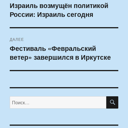
по
Израиль возмущён политикой
Предыдущая
России: Израиль сегодня
запись:
записям
ДАЛЕЕ
Фестиваль «Февральский
Следующая
ветер» завершился в Иркутске
запись:
ПО
Искать: