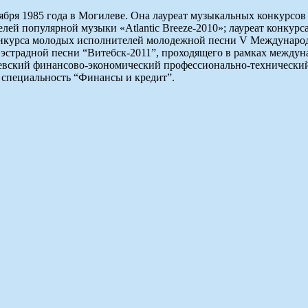
ября 1985 года в Могилеве. Она лауреат музыкальных конкурсов
ей популярной музыки «Atlantic Breeze-2010»; лауреат конкур
 конкурса молодых исполнителей молодежной песни V Междунаро
 эстрадной песни “Витебск-2011”, проходящего в рамках междун
евский финансово-экономический профессионально-технический 
 специальность “Финансы и кредит”.