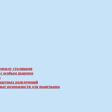
 между столицами
е с особым шармом
и
зартных развлечений
ичные возможности для выигрыша