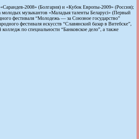
 «Сарандев-2008» (Болгария) и «Кубок Европы-2009» (Россия);
са молодых музыкантов «Маладыя таленты Беларусі» (Первый
дного фестиваля “Молодежь — за Союзное государство”
ародного фестиваля искусств “Славянский базар в Витебске”,
колледж по специальности “Банковское дело”, а также