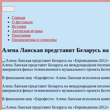
Перейти
к
Меню
Ильменский фестиваль авторской песни
содержимому
Главная
О фестивале
История
Авторская музыка
Программа
Организаторы и спонсоры
Алена Ланская представит Беларусь на
Алена Ланская представит Беларусь на международном песенно
завершился финал телевизионного музыкального проекта Белт
В финальном шоу «Еврофеста» Алена Ланская исполнила комп
Алена Ланская представит Беларусь на международном песенно
завершился финал телевизионного музыкального проекта Белт
В финальном шоу «Еврофеста» Алена Ланская исполнила комп