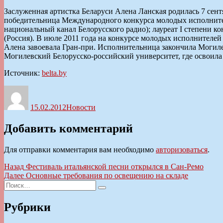
Заслуженная артистка Беларуси Алена Ланская родилась 7 сент
победительница Международного конкурса молодых исполнител
национальный канал Белорусского радио); лауреат I степени
(Россия). В июле 2011 года на конкурсе молодых исполнителей
Алена завоевала Гран-при. Исполнительница закончила Могил
Могилевский Белорусско-российский университет, где освоила
Источник:
belta.by
Автор
Опубликовано
Рубрики
15.02.2012
Новости
Добавить комментарий
Для отправки комментария вам необходимо
авторизоваться
.
Навигация
Предыдущая
Назад
Фестиваль итальянской песни открылся в Сан-Ремо
запись:
Следующая
Далее
Основные требования по освещению на складе
по
Искать:
запись:
Поиск
записям
Рубрики