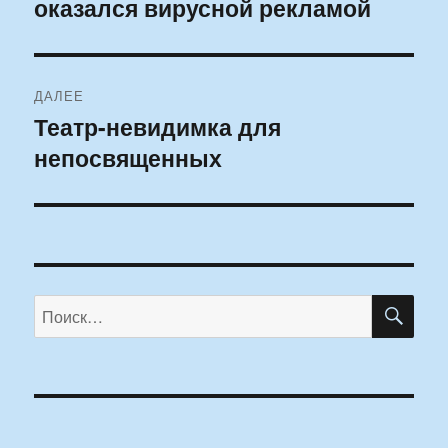
оказался вирусной рекламой
запись:
записям
ДАЛЕЕ
Театр-невидимка для
Следующая
непосвященных
запись:
ПО
Искать: