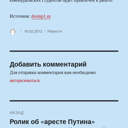
Источник:
dostup1.ru
Автор
Опубликовано
Рубрики
16.02.2012
Новости
Добавить комментарий
Для отправки комментария вам необходимо
авторизоваться
.
Навигация
НАЗАД
по
Ролик об «аресте Путина»
Предыдущая