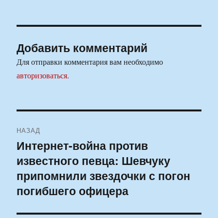
Добавить комментарий
Для отправки комментария вам необходимо
авторизоваться
.
Навигация
НАЗАД
по
Интернет-война против
Предыдущая
известного певца: Шевчуку
запись:
записям
припомнили звездочки с погон
погибшего офицера