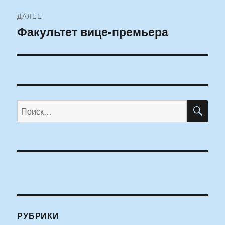
ДАЛЕЕ
Факультет вице-премьера
Следующая
запись:
ПО
Искать:
РУБРИКИ