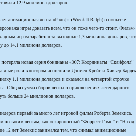
тавили 12,9 миллиона долларов.
ает анимационная лента «Ральф» (Wreck-It Ralph) о попытке
ерсонажа игры доказать всем, что он тоже чего-то стоит. Фильм-
кадным играм заработал за выходные 1,3 миллиона долларов, чт
у до 14,1 миллиона долларов.
 потеряла новая серия бондианы «007: Координаты “Скайфолл”
 главные роли в котором исполнили Дэниел Крейг и Хавьер Барде
пилку 1,1 миллиона долларов и оказался на четвертой строчке
га. Общая сумма сборов ленты о приключениях легендарного
чуть больше 24 миллионов долларов.
лидеров первый за много лет игровой фильм Роберта Земекиса,
ям по таким лентам, как оскароносный “Форрест Гамп” и “Назад 
ие 12 лет Земекис занимался тем, что снимал анимационные