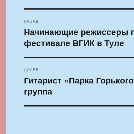
Навигация
НАЗАД
по
Начинающие режиссеры п
Предыдущая
запись:
записям
фестивале ВГИК в Туле
ДАЛЕЕ
Гитарист «Парка Горьког
Следующая
запись:
группа