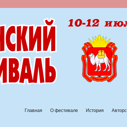
ской песни
Главная
О фестивале
История
Авторс