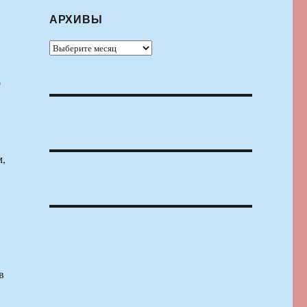
АРХИВЫ
Архивы
о
м,
в