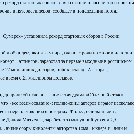
ила рекорд стартовых сборов за всю историю российского проката
трочку в пятерке лидеров, сообщает в понедельник портал
ой любви девушки и вампира, главные роли в котором исполни
Роберт Паттинсон, заработал за первые выходные в российском
ше 22 миллионов долларов, побив рекорд «Аватара»,
вое время с 21 миллионом долларов.
идер прошлой недели — эпическая драма «Облачный атлас»
м, что «все взаимосвязано»: полдюжины актеров играют нескольк
шести переплетающихся историях. Фильм, основанный на
е Дэвида Митчелла, заработал за минувший уикенд 2,5
. Общие сборы киноленты авторства Тома Тыквера и Энди и