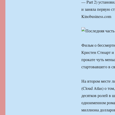
— Part 2) установ
и заняла первую с
Kinobusiness.com
Фильм о бессмертн
Кристен Стюарт и 
прокате чуть мень
стартовавшего в с
На втором месте л
(Cloud Atlas) о то
десятков ролей в 
одноименном роман
миллиона долларов