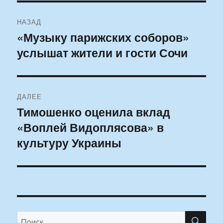
Навигация
НАЗАД
по
«Музыку парижских соборов»
Предыдущая
услышат жители и гости Сочи
запись:
записям
ДАЛЕЕ
Тимошенко оценила вклад
Следующая
«Воплей Видоплясова» в
запись:
культуру Украины
ПО
Искать: