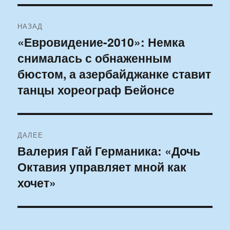
Навигация
НАЗАД
по
«Евровидение-2010»: Немка
Предыдущая
снималась с обнаженным
запись:
записям
бюстом, а азербайджанке ставит
танцы хореограф Бейонсе
ДАЛЕЕ
Валерия Гай Германика: «Дочь
Следующая
Октавия управляет мной как
запись:
хочет»