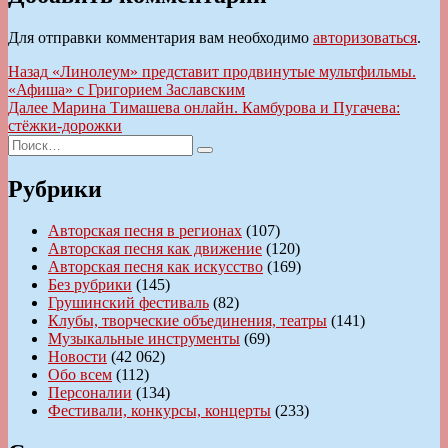
Для отправки комментария вам необходимо
авторизоваться
.
Навигация
Предыдущая
Назад
«Линолеум» представит продвинутые мультфильмы.
запись:
«Афиша» с Григорием Заславским
по
Следующая
Далее
Марина Тимашева онлайн. Камбурова и Пугачева:
записям
запись:
стёжки-дорожки
Искать:
Поиск
Рубрики
Авторская песня в регионах
(107)
Авторская песня как движение
(120)
Авторская песня как искусство
(169)
Без рубрики
(145)
Грушинский фестиваль
(82)
Клубы, творческие объединения, театры
(141)
Музыкальные инструменты
(69)
Новости
(42 062)
Обо всем
(112)
Персоналии
(134)
Фестивали, конкурсы, концерты
(233)