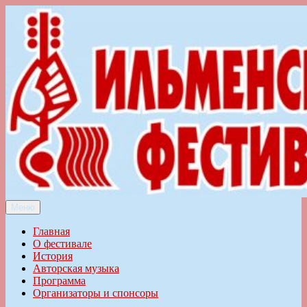
Перейти
к
содержимому
Меню
Ильменский фестиваль авторской песни
Главная
О фестивале
История
Авторская музыка
Программа
Организаторы и спонсоры