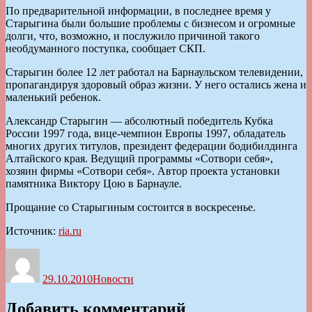
По предварительной информации, в последнее время у
Старыгина были большие проблемы с бизнесом и огромные
долги, что, возможно, и послужило причиной такого
необдуманного поступка, сообщает СКП.
Старыгин более 12 лет работал на Барнаульском телевидении,
пропагандируя здоровый образ жизни. У него остались жена и
маленький ребенок.
Александр Старыгин — абсолютный победитель Кубка
России 1997 года, вице-чемпион Европы 1997, обладатель
многих других титулов, президент федерации бодибилдинга
Алтайского края. Ведущий программы «Сотвори себя»,
хозяин фирмы «Сотвори себя». Автор проекта установки
памятника Виктору Цою в Барнауле.
Прощание со Старыгиным состоится в воскресенье.
Источник:
ria.ru
Автор
Опубликовано
Рубрики
29.10.2010
Новости
Добавить комментарий