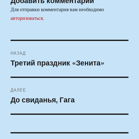
Добавить комментарий
Для отправки комментария вам необходимо
авторизоваться
.
Навигация
НАЗАД
по
Третий праздник «Зенита»
Предыдущая
запись:
записям
ДАЛЕЕ
До свиданья, Гага
Следующая
запись: