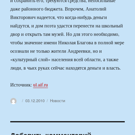
и сохранить его, требуются средства, непосильные
даже районного бюджета. Впрочем, Анатолий
Викторович надеется, что когда-нибудь деньги
найдутся, и дом поэта удастся перенести на школьный
двор и открыть там музей. Но для этого необходимо,
чтобы значение имени Николая Благова в полной мере
осознали не только жители Андреевки, но и
«культурный слой» населения всей области, а также
люди, в чьих руках сейчас находятся деньги и власть.
Источник:
ul.aif.ru
Автор
Опубликовано
Рубрики
03.12.2010
Новости