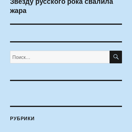
Звезду русского рока свалила
Следующая
жара
запись:
ПО
Искать:
РУБРИКИ