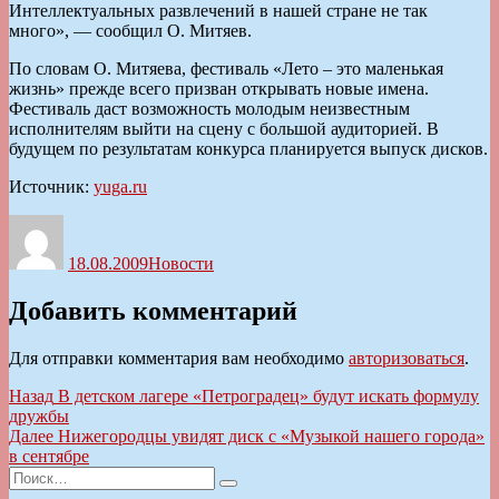
Интеллектуальных развлечений в нашей стране не так
много», — сообщил О. Митяев.
По словам О. Митяева, фестиваль «Лето – это маленькая
жизнь» прежде всего призван открывать новые имена.
Фестиваль даст возможность молодым неизвестным
исполнителям выйти на сцену с большой аудиторией. В
будущем по результатам конкурса планируется выпуск дисков.
Источник:
yuga.ru
Автор
Опубликовано
Рубрики
18.08.2009
Новости
Добавить комментарий
Для отправки комментария вам необходимо
авторизоваться
.
Навигация
Предыдущая
Назад
В детском лагере «Петроградец» будут искать формулу
запись:
дружбы
по
Следующая
Далее
Нижегородцы увидят диск с «Музыкой нашего города»
записям
запись:
в сентябре
Искать:
Поиск