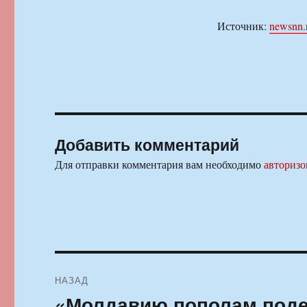
Источник:
newsnn.
Добавить комментарий
Для отправки комментария вам необходимо
авторизо
Навигация
НАЗАД
по
«Молдавию пополам поде
Предыдущая