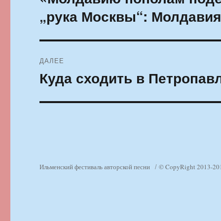
запись:
записям
„рука Москвы“: Молдавия
ДАЛЕЕ
Куда сходить в Петропавл
Следующая
запись:
Ильменский фестиваль авторской песни
© CopyRight 2013-20