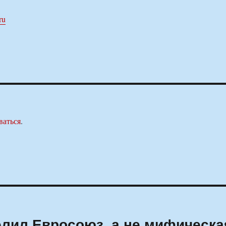
ru
ваться
.
лил Евросоюз, а не мифическа