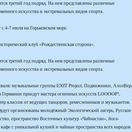
тся третий год подряд. На нем представлены различные
менного искусства и экстремальных видов спорта.
 с 4-7 июля на Горьковском море.
исторический клуб «Рождественская сторона».
тся третий год подряд. На нем представлены различные
менного искусства и экстремальных видов спорта.
валя: музыкальные группы EXIT Project, Подвижники, АлоэВер
з Германии приедут мастера огненных искусств LOOOOP!,
тер классов от ведущих танцоров, ремесленников и музыкантов.
будут организованы молодёжный Экологический лагерь, Русское
ство, пространство Восточных культур «Чайнастан», йога-
о кафе с уникальной кухней и чайные пространства всех народов