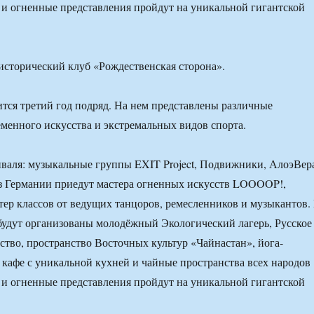
 и огненные представления пройдут на уникальной гигантской
исторический клуб «Рождественская сторона».
тся третий год подряд. На нем представлены различные
менного искусства и экстремальных видов спорта.
валя: музыкальные группы EXIT Project, Подвижники, АлоэВер
з Германии приедут мастера огненных искусств LOOOOP!,
тер классов от ведущих танцоров, ремесленников и музыкантов.
будут организованы молодёжный Экологический лагерь, Русское
ство, пространство Восточных культур «Чайнастан», йога-
о кафе с уникальной кухней и чайные пространства всех народов
 и огненные представления пройдут на уникальной гигантской