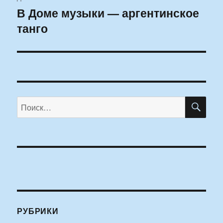
В Доме музыки — аргентинское
Следующая
танго
запись:
ПО
Искать:
РУБРИКИ