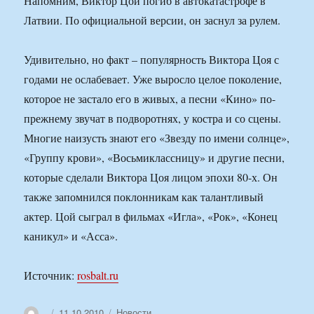
Напомним, Виктор Цой погиб в автокатастрофе в
Латвии. По официальной версии, он заснул за рулем.
Удивительно, но факт – популярность Виктора Цоя с
годами не ослабевает. Уже выросло целое поколение,
которое не застало его в живых, а песни «Кино» по-
прежнему звучат в подворотнях, у костра и со сцены.
Многие наизусть знают его «Звезду по имени солнце»,
«Группу крови», «Восьмиклассницу» и другие песни,
которые сделали Виктора Цоя лицом эпохи 80-х. Он
также запомнился поклонникам как талантливый
актер. Цой сыграл в фильмах «Игла», «Рок», «Конец
каникул» и «Асса».
Источник:
rosbalt.ru
Автор
Опубликовано
Рубрики
11.10.2010
Новости