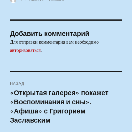
Добавить комментарий
Для отправки комментария вам необходимо
авторизоваться
.
Навигация
НАЗАД
по
«Открытая галерея» покажет
Предыдущая
«Воспоминания и сны».
запись:
записям
«Афиша» с Григорием
Заславским