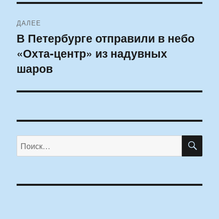
ДАЛЕЕ
В Петербурге отправили в небо
Следующая
«Охта-центр» из надувных
запись:
шаров
ПО
Искать: