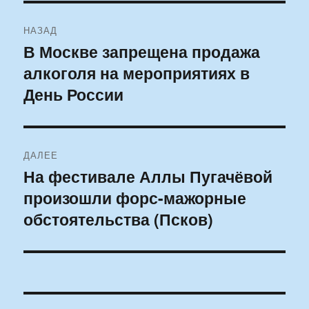
Навигация
НАЗАД
по
В Москве запрещена продажа
Предыдущая
алкоголя на мероприятиях в
запись:
записям
День России
ДАЛЕЕ
На фестивале Аллы Пугачёвой
Следующая
произошли форс-мажорные
запись:
обстоятельства (Псков)