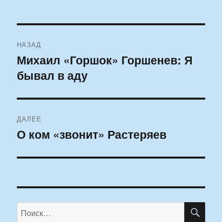
Навигация
НАЗАД
по
Михаил «Горшок» Горшенев: Я
Предыдущая
бывал в аду
запись:
записям
ДАЛЕЕ
О ком «звонит» Растеряев
Следующая
запись:
ПО
Искать: