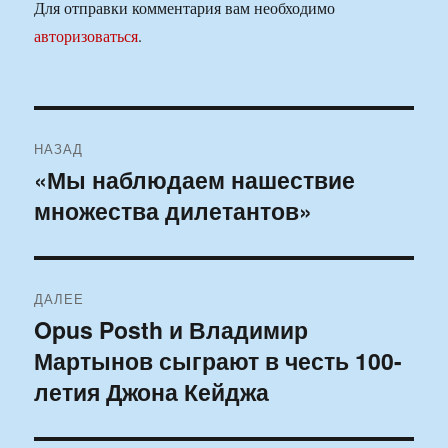
Для отправки комментария вам необходимо
авторизоваться
.
Навигация
НАЗАД
по
«Мы наблюдаем нашествие
Предыдущая
множества дилетантов»
запись:
записям
ДАЛЕЕ
Opus Posth и Владимир
Следующая
Мартынов сыграют в честь 100-
запись:
летия Джона Кейджа