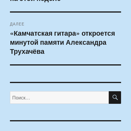
ДАЛЕЕ
«Камчатская гитара» откроется
Следующая
минутой памяти Александра
запись:
Трухачёва
ПО
Искать: