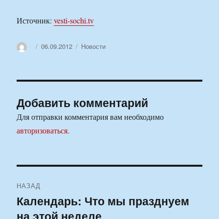
Источник:
vesti-sochi.tv
Автор
Опубликовано
Рубрики
06.09.2012
Новости
Добавить комментарий
Для отправки комментария вам необходимо
авторизоваться
.
Навигация
НАЗАД
по
Календарь: Что мы празднуем
Предыдущая
на этой неделе
запись:
записям