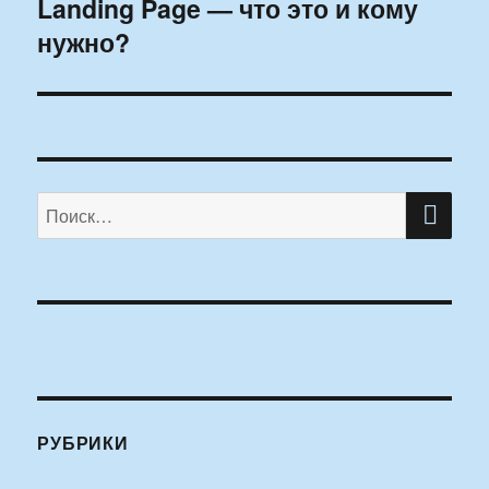
Landing Page — что это и кому
Следующая
нужно?
запись:
ПО
Искать:
РУБРИКИ