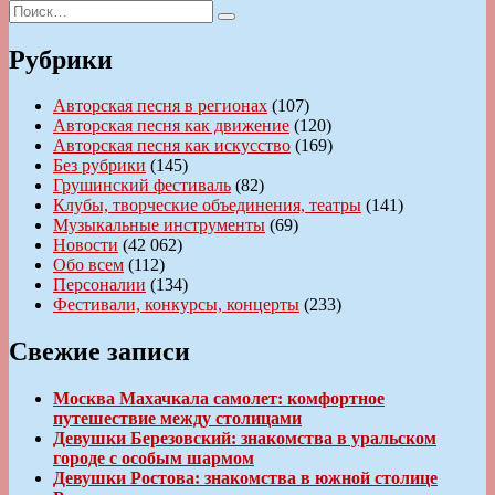
записям
Искать:
запись:
Поиск
Рубрики
Авторская песня в регионах
(107)
Авторская песня как движение
(120)
Авторская песня как искусство
(169)
Без рубрики
(145)
Грушинский фестиваль
(82)
Клубы, творческие объединения, театры
(141)
Музыкальные инструменты
(69)
Новости
(42 062)
Обо всем
(112)
Персоналии
(134)
Фестивали, конкурсы, концерты
(233)
Свежие записи
Москва Махачкала самолет: комфортное
путешествие между столицами
Девушки Березовский: знакомства в уральском
городе с особым шармом
Девушки Ростова: знакомства в южной столице