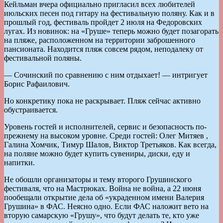
Кейльман вчера официально пригласил всех любителей
июльских песен под гитару на фестивальную поляну. Как и в
прошлый год, фестиваль пройдет 2 июля на Федоровских
лугах. Из новинок: на «Груше» теперь можно будет позагорать
на пляже, расположенном на территории заброшенного
пансионата. Находится пляж совсем рядом, неподалеку от
фестивальной поляны.
— Сочинский по сравнению с ним отдыхает! — интригует
Борис Рафаилович.
Но конкретику пока не раскрывает. Пляж сейчас активно
обустраивается.
Уровень гостей и исполнителей, сервис и безопасность по-
прежнему на высоком уровне. Среди гостей: Олег Митяев ,
Галина Хомчик, Тимур Шалов, Виктор Третьяков. Как всегда,
на поляне можно будет купить сувениры, диски, еду и
напитки.
Не обошли организаторы и тему второго Грушинского
фестиваля, что на Мастрюках. Война не война, а 22 июня
пообещали открытие дела об «украденном имени Валерия
Грушина» в ФАС. Неясно одно. Если ФАС наложит вето на
вторую самарскую «Грушу», что будут делать те, кто уже