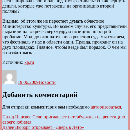
распланировал свой июль под этот фестиваль? И как вернуть
деньги, которые уже потрачены на организацию второй
поляны?
Видимо, об этом же не перестает думать областное
Министерство культуры. Во всяком случае, его представители
выразили на встрече сверхмудрую позицию по острой
проблеме. Мол, до окончательного решения суда мы считаем,
что фестиваль у нас в области один. Правда, проходит он на
двух площадках. Главное, чтобы везде был порядок. О чем мы
и позаботимся.
Источник:
kp.ru
Автор
Опубликовано
Рубрики
19.06.2009
Новости
Добавить комментарий
Для отправки комментария вам необходимо
авторизоваться
.
Навигация
Предыдущая
Назад
Царское Село приглашает петербуржцев на репетицию
запись:
своего юбилея
по
Следующая
Далее
Выборг открывает «Дверь в Лето»