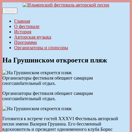
Перейти
к
Меню
Ильменский фестиваль авторской песни
содержимому
Главная
О фестивале
История
Авторская музыка
Программа
Организаторы и спонсоры
На Грушинском откроется пляж
Организаторы фестиваля обещают самарцам
сногсшибательный отдых.
Организаторы фестиваля обещают самарцам
сногсшибательный отдых.
Готовится к встрече гостей XXXVI Фестиваль авторской
песни имени Валерия Грушина. Его бессменный
вдохновитель и президент одноименного клуба Борис