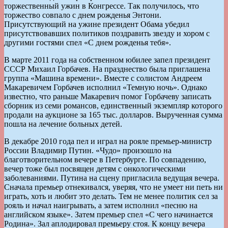
торжественный ужин в Конгрессе. Так получилось, что
торжество совпало с днем рожденья Энтони.
Присутствующий на ужине президент Обама убедил
присутствовавших политиков поздравить звезду и хором с
другими гостями спел «С днем рожденья тебя».
В марте 2011 года на собственном юбилее запел президент
СССР Михаил Горбачев. На празднество была приглашена
группа «Машина времени». Вместе с солистом Андреем
Макаревичем Горбачев исполнил «Темную ночь». Однако
известно, что раньше Макаревич помог Горбачеву записать
сборник из семи романсов, единственный экземпляр которого
продали на аукционе за 165 тыс. долларов. Вырученная сумма
пошла на лечение больных детей.
В декабре 2010 года пел и играл на рояле премьер-министр
России Владимир Путин. «Чудо» произошло на
благотворительном вечере в Петербурге. По совпадению,
вечер тоже был посвящен детям с онкологическими
заболеваниями. Путина на сцену пригласила ведущая вечера.
Сначала премьер отнекивался, уверяя, что не умеет ни петь ни
играть, хоть и любит это делать. Тем не менее политик сел за
рояль и начал наигрывать, а затем исполнил «песню на
английском языке». Затем премьер спел «С чего начинается
Родина». Зал аплодировал премьеру стоя. К концу вечера