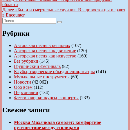
Навигация
запись:
области
по
Следующая
Далее
«Были и смертельные случаи». Владивостокцы играют
записям
запись:
в Encounter
Искать:
Поиск
Рубрики
Авторская песня в регионах
(107)
Авторская песня как движение
(120)
Авторская песня как искусство
(169)
Без рубрики
(145)
Грушинский фестиваль
(82)
Клубы, творческие объединения, театры
(141)
Музыкальные инструменты
(69)
Новости
(42 062)
Обо всем
(112)
Персоналии
(134)
Фестивали, конкурсы, концерты
(233)
Свежие записи
Москва Махачкала самолет: комфортное
путешествие между столицами