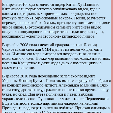
В апреле 2010 года отличился лидер Китая Ху Цзиньтао.
Китайское информагентство опубликовало видео, где на
одном из официальных приемов глава государства поет
русскую песню «Подмосковные вечера». Песня, разумеется,
переведена на китайский язык, президенту помогает еще двое
чиновников. В русскоязычном сегменте интернета видео
получило популярность в январе этого года: все, как один,
восхищаются «светлой стороной» китайского лидера.
В декабре 2008 года киевский градоначальник Леонид
Черновецкий спел для СМИ куплет из песни «Рідна мати
моя». Именно ею мэр намеревался поздравить киевлян в
новогоднюю ночь. Позже мэр выполнил несколько известных
песен на Крещатике и даже издал диск с композициями в
своем исполнении.
В декабре 2010 года неожиданно запел экс-президент
Украины Леонид Кучма. Политик вместе с супругой выбрался
на концерт российского артиста Александра Малинина. Экс-
глава государства «не удержался»: он не только вручил певцу
букет, но спел. Для дуэта политики и певец выбрали
украинскую песню «Рушник» — ту же, что пел Черновецкий.
Еще в бытность только партийным лидером нынешний
Президент неоднократно пел на публике. Приехав однажды в
Луганск – по случаю 214-й годовщины города – политик