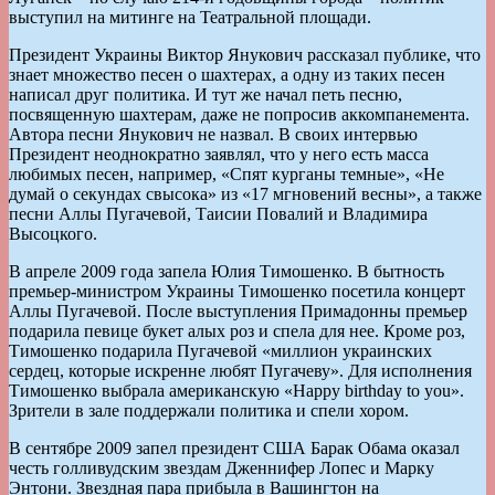
выступил на митинге на Театральной площади.
Президент Украины Виктор Янукович рассказал публике, что
знает множество песен о шахтерах, а одну из таких песен
написал друг политика. И тут же начал петь песню,
посвященную шахтерам, даже не попросив аккомпанемента.
Автора песни Янукович не назвал. В своих интервью
Президент неоднократно заявлял, что у него есть масса
любимых песен, например, «Спят курганы темные», «Не
думай о секундах свысока» из «17 мгновений весны», а также
песни Аллы Пугачевой, Таисии Повалий и Владимира
Высоцкого.
В апреле 2009 года запела Юлия Тимошенко. В бытность
премьер-министром Украины Тимошенко посетила концерт
Аллы Пугачевой. После выступления Примадонны премьер
подарила певице букет алых роз и спела для нее. Кроме роз,
Тимошенко подарила Пугачевой «миллион украинских
сердец, которые искренне любят Пугачеву». Для исполнения
Тимошенко выбрала американскую «Happy birthday to you».
Зрители в зале поддержали политика и спели хором.
В сентябре 2009 запел президент США Барак Обама оказал
честь голливудским звездам Дженнифер Лопес и Марку
Энтони. Звездная пара прибыла в Вашингтон на