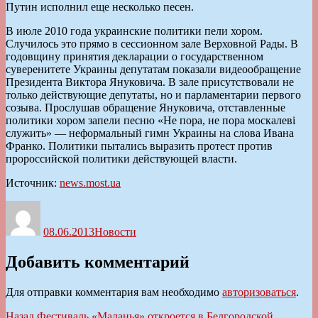
Путин исполнил еще несколько песен.
В июле 2010 года украинские политики пели хором.
Случилось это прямо в сессионном зале Верховной Рады. В
годовщину принятия декларации о государственном
суверенитете Украины депутатам показали видеообращение
Президента Виктора Януковича. В зале присутствовали не
только действующие депутаты, но и парламентарии первого
созыва. Прослушав обращение Януковича, отставленные
политики хором запели песню «Не пора, не пора москалеві
служить» — неформальный гимн Украины на слова Ивана
Франко. Политики пытались выразить протест против
пророссийской политики действующей власти.
Источник:
news.most.ua
Автор
Опубликовано
Рубрики
08.06.2013
Новости
Добавить комментарий
Для отправки комментария вам необходимо
авторизоваться
.
Предыдущая
Назад
Фестиваль «Маланья» откроется в Белгородской