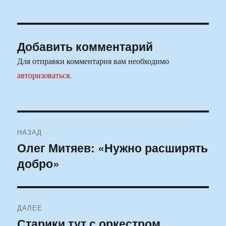
Добавить комментарий
Для отправки комментария вам необходимо
авторизоваться
.
Навигация
НАЗАД
по
Олег Митяев: «Нужно расширять
Предыдущая
добро»
запись:
записям
ДАЛЕЕ
Старики тут с оркестром
Следующая