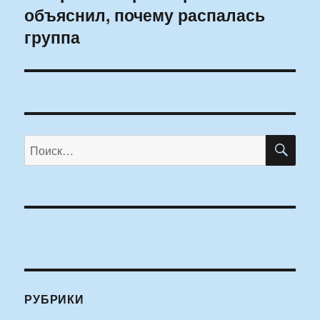
объяснил, почему распалась
запись:
группа
ПО
Искать:
РУБРИКИ