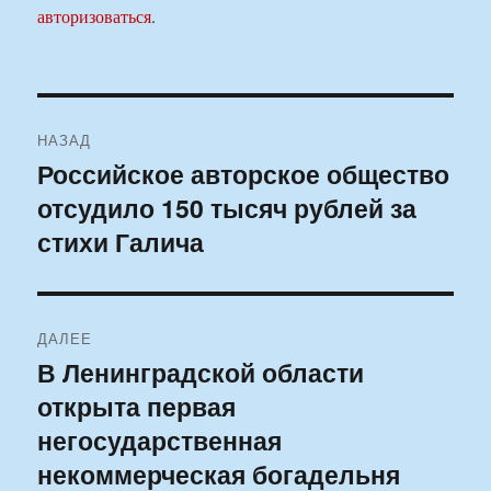
авторизоваться
.
Навигация
НАЗАД
по
Российское авторское общество
Предыдущая
отсудило 150 тысяч рублей за
запись:
записям
стихи Галича
ДАЛЕЕ
В Ленинградской области
Следующая
открыта первая
запись:
негосударственная
некоммерческая богадельня