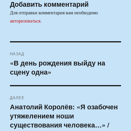
Добавить комментарий
Для отправки комментария вам необходимо
авторизоваться
.
Навигация
НАЗАД
по
«В день рождения выйду на
Предыдущая
сцену одна»
запись:
записям
ДАЛЕЕ
Анатолий Королёв: «Я озабочен
Следующая
утяжелением ноши
запись:
существования человека…» /