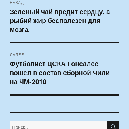
НАЗАД
по
Зеленый чай вредит сердцу, а
Предыдущая
рыбий жир бесполезен для
запись:
записям
мозга
ДАЛЕЕ
Футболист ЦСКА Гонсалес
Следующая
вошел в состав сборной Чили
запись:
на ЧМ-2010
ПО
Искать: