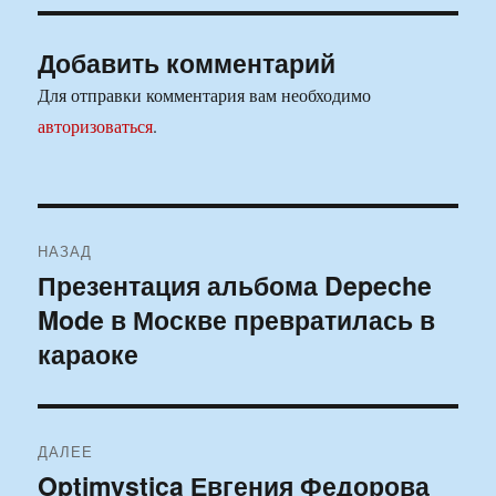
Добавить комментарий
Для отправки комментария вам необходимо
авторизоваться
.
Навигация
НАЗАД
по
Презентация альбома Depeche
Предыдущая
Mode в Москве превратилась в
запись:
записям
караоке
ДАЛЕЕ
Optimystica Евгения Федорова
Следующая