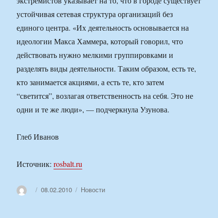
экстремистов указывает на то, что в городе существует
устойчивая сетевая структура организаций без
единого центра. «Их деятельность основывается на
идеологии Макса Хаммера, который говорил, что
действовать нужно мелкими группировками и
разделять виды деятельности. Таким образом, есть те,
кто занимается акциями, а есть те, кто затем
“светится”, возлагая ответственность на себя. Это не
одни и те же люди», — подчеркнула Узунова.
Глеб Иванов
Источник:
rosbalt.ru
Автор
Опубликовано
Рубрики
08.02.2010
Новости