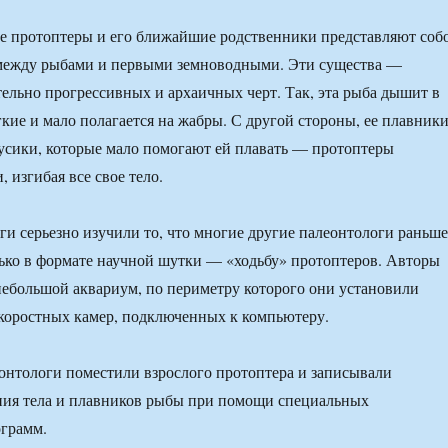
е протоптеры и его ближайшие родственники представляют соб
 между рыбами и первыми земноводными. Эти существа —
тельно прогрессивных и архаичных черт. Так, эта рыба дышит в
гкие и мало полагается на жабры. С другой стороны, ее плавник
усики, которые мало помогают ей плавать — протоптеры
, изгибая все свое тело.
ги серьезно изучили то, что многие другие палеонтологи раньше
ько в формате научной шутки — «ходьбу» протоптеров. Авторы
небольшой аквариум, по периметру которого они установили
коростных камер, подключенных к компьютеру.
еонтологи поместили взрослого протоптера и записывали
ния тела и плавников рыбы при помощи специальных
грамм.