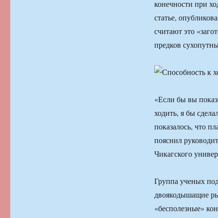
конечности при хо
статье, опубликова
считают это «заго
предков сухопутн
«Если бы вы показ
ходить, я бы сдела
показалось, что п
пояснил руководит
Чикагского униве
Группа ученых под
двоякодышащие рыб
«бесполезные» кон