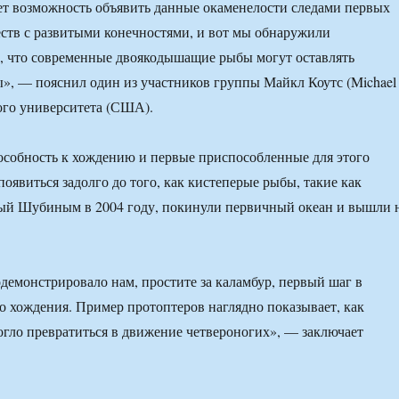
т возможность объявить данные окаменелости следами первых
ств с развитыми конечностями, и вот мы обнаружили
о, что современные двоякодышащие рыбы могут оставлять
», — пояснил один из участников группы Майкл Коутс (Michael
кого университета (США).
особность к хождению и первые приспособленные для этого
оявиться задолго до того, как кистеперые рыбы, такие как
тый Шубиным в 2004 году, покинули первичный океан и вышли 
демонстрировало нам, простите за каламбур, первый шаг в
о хождения. Пример протоптеров наглядно показывает, как
огло превратиться в движение четвероногих», — заключает