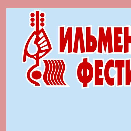
Ильменский фестиваль автор