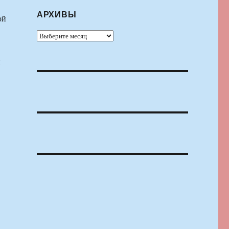
АРХИВЫ
ой
Архивы
и