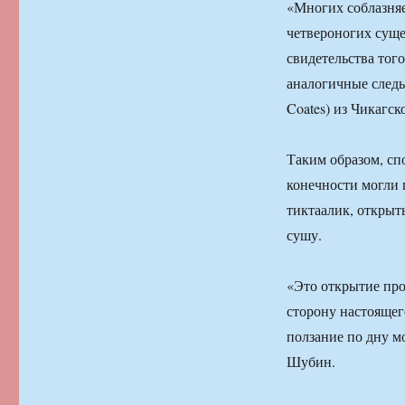
«Многих соблазняе
четвероногих суще
свидетельства тог
аналогичные следы
Coates) из Чикагс
Таким образом, сп
конечности могли п
тиктаалик, откры
сушу.
«Это открытие про
сторону настоящег
ползание по дну м
Шубин.