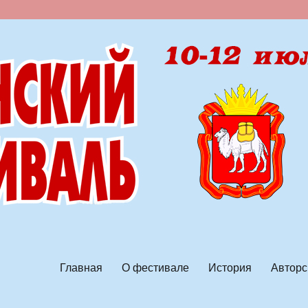
ской песни
Главная
О фестивале
История
Авторс