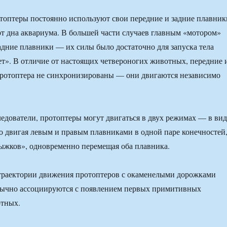
отоптеры постоянно используют свои передние и задние плавник
от дна аквариума. В большей части случаев главным «мотором»
дние плавники — их силы было достаточно для запуска тела
ет». В отличие от настоящих четвероногих животных, передние 
протоптера не синхронизированы — они двигаются независимо
едователи, протоптеры могут двигаться в двух режимах — в вид
о двигая левым и правым плавниками в одной паре конечностей
ыжков», одновременно перемещая оба плавника.
траектории движения протоптеров с окаменелыми дорожками
обычно ассоциируются с появлением первых примитивных
тных.