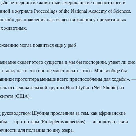
дьбе четвероногие животные; американские палеонтологи в
нной в журнале Proceedings of the National Academy of Sciences,
товкой» для появления настоящего хождения у примитивных
ых животных.
али мне скелет этого существа и мы бы поспорили, умеет ли оно
л ставку на то, что оно не умеет делать этого. Мне вообще бы
лавники протоптера меньше всего приспособлены для ходьбы», 
ель исследовательской группы Нил Шубин (Neil Shubin) из
рситета (США).
 руководством Шубина проследила за тем, как африканские
ы — протоптеры (Protopterus annectens) — используют свои
ечности для ползания по дну озера.