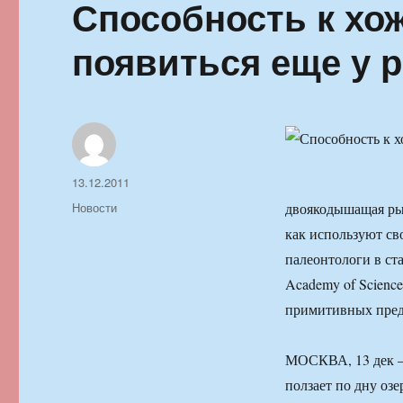
Способность к хо
появиться еще у 
Автор
Опубликовано
13.12.2011
Рубрики
Новости
двоякодышащая рыб
как используют св
палеонтологи в ста
Academy of Scienc
примитивных пред
МОСКВА, 13 дек —
ползает по дну оз